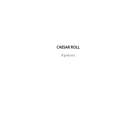
CAESAR ROLL
8 pièces
Poulet pané, avocat, oignon frit
sauce tériyaki, sauce mayo