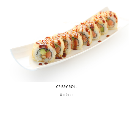
CRISPY ROLL
8 pièces
saumon, avocat, emmental,
sauce tériyaki,sauce unagi, sésame