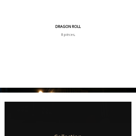
DRAGON ROLL
8 pièces,
Crevette tempuras , asperge,
avocat, sauce spicy, sauce tériyaki