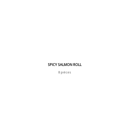
SPICY SALMON ROLL
8 pièces
Crevette tempura, avocat, sauce tériyaki,
sésame, tartare de saumon mariné