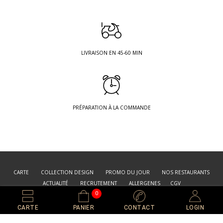
LIVRAISON EN 45-60 MIN
PRÉPARATION À LA COMMANDE
CARTE
COLLECTION DESIGN
PROMO DU JOUR
NOS RESTAURANTS
ACTUALITÉ
RECRUTEMENT
ALLERGENES
CGV
0
© SUSHI DESIGN® 2022
Web by JH DESIGN
CARTE
PANIER
CONTACT
LOGIN